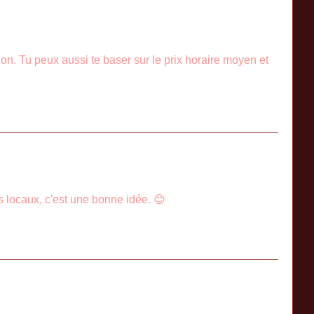
gion. Tu peux aussi te baser sur le prix horaire moyen et
 locaux, c'est une bonne idée. 😊