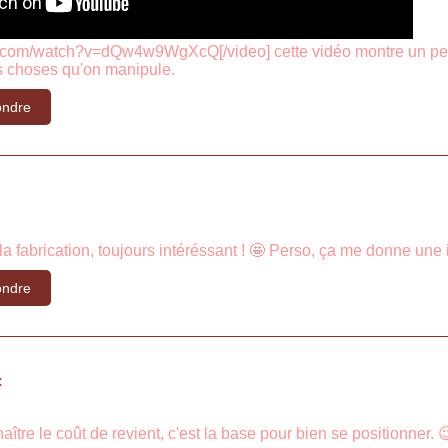
com/watch?v=dQw4w9WgXcQ[/video] cette vidéo montre un peu le 
es choses qu'on manipule.
ndre
la fabrication, toujours intéréssant ! 🤩 Perso, ça me donne une
ndre
:
tre le coût de revient, c'est la base pour bien se positionner. 