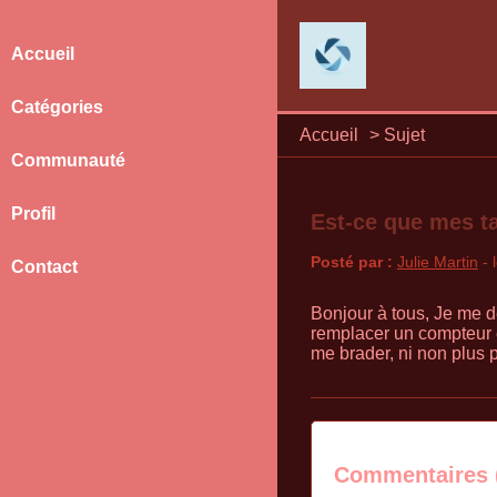
Accueil
Catégories
Accueil
>
Sujet
Communauté
Profil
Est-ce que mes t
Posté par :
Julie Martin
- 
Contact
Bonjour à tous, Je me de
remplacer un compteur él
me brader, ni non plus 
Commentaires 