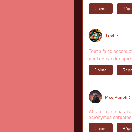
J'aime
Répo
Jamil :
Tout à fait d'accord
peut demander après
J'aime
Répo
PixelPunch :
Ah ah, la comparaiso
acronymes barbares...
J'aime
Répo