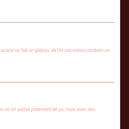
s quand on fait un gâteau. 🍰 On sait mieux combien on
on où on parlait justement de ça, mais avec des