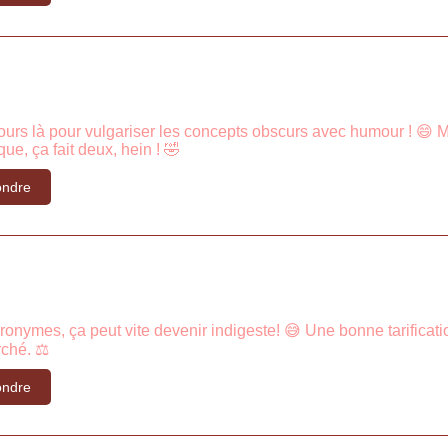
ours là pour vulgariser les concepts obscurs avec humour ! 😄 Mo
ue, ça fait deux, hein ! 🤣
ndre
cronymes, ça peut vite devenir indigeste! 😅 Une bonne tarificati
ché. ⚖️
ndre