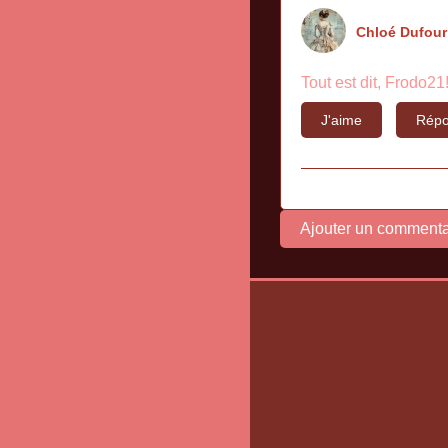
Chloé Dufour
Tout est dit, Frodo21!
J'aime
Répo
Ajouter un commenta