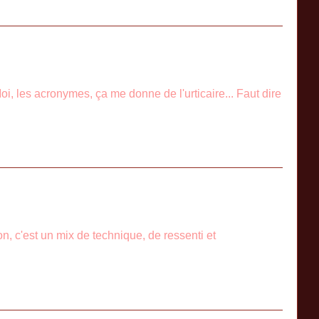
i, les acronymes, ça me donne de l'urticaire... Faut dire
on, c'est un mix de technique, de ressenti et