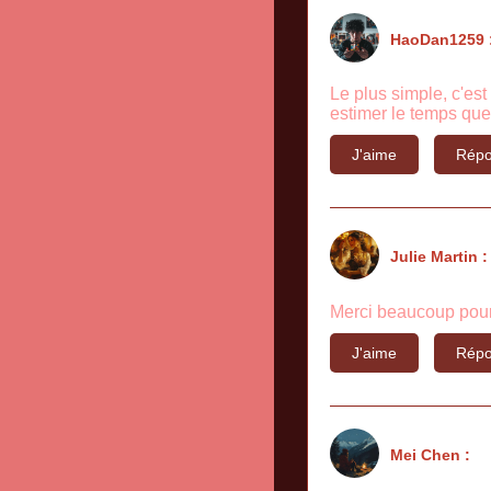
HaoDan1259 
Le plus simple, c'est
estimer le temps que
J'aime
Répo
Julie Martin :
Merci beaucoup pour 
J'aime
Répo
Mei Chen :