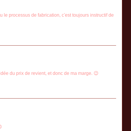
processus de fabrication, c'est toujours instructif de
 idée du prix de revient, et donc de ma marge. 😉
😉