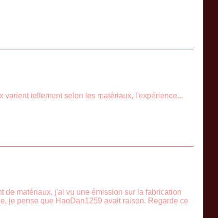
 varient tellement selon les matériaux, l'expérience...
t de matériaux, j'ai vu une émission sur la fabrication
Julie, je pense que HaoDan1259 avait raison. Regarde ce