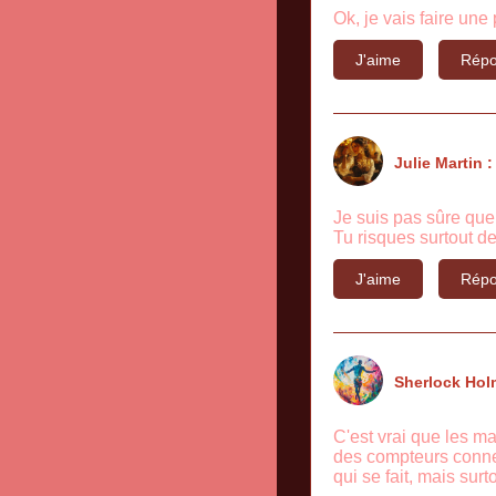
Ok, je vais faire une
J'aime
Répo
Julie Martin :
Je suis pas sûre que 
Tu risques surtout de
J'aime
Répo
Sherlock Hol
C'est vrai que les ma
des compteurs connec
qui se fait, mais surt