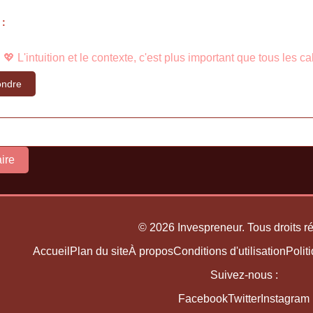
 :
 💖 L'intuition et le contexte, c'est plus important que tous les c
ndre
ire
© 2026 Invespreneur. Tous droits r
Accueil
Plan du site
À propos
Conditions d'utilisation
Polit
Suivez-nous :
Facebook
Twitter
Instagram