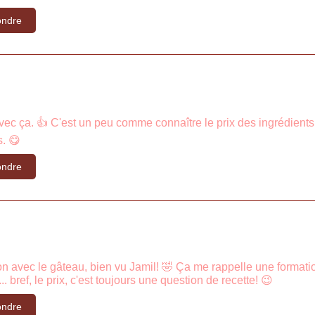
ndre
 avec ça. 👍 C'est un peu comme connaître le prix des ingrédient
. 😋
ndre
n avec le gâteau, bien vu Jamil! 🤣 Ça me rappelle une formati
 bref, le prix, c'est toujours une question de recette! 😉
ndre