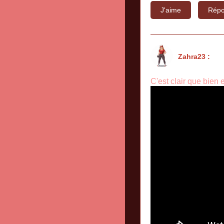
J'aime
Répo
Zahra23 :
C'est clair que bien