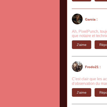
Garcia :
Ah, PixelPunch, touj
que notaire et techniq
J'aime
Répo
Frodo21 :
C'est clair que les a
d'observation du mar
J'aime
Répo