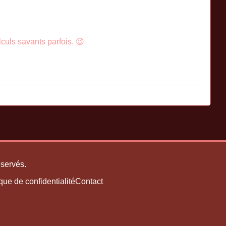
alculs savants parfois. 😉
éservés.
ique de confidentialité
Contact