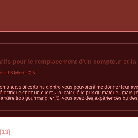
arifs pour le remplacement d'un compteur et la
le le 06 Mars 2025
mandais si certains d'entre vous pouvaient me donner leur avis s
ectrique chez un client. J'ai calculé le prix du matériel, mais j'
paraître trop gourmand. 🤔 Si vous avez des expériences ou des 
(13)