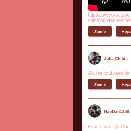
https://www.youtube.
voir d'où viennent l
J'aime
Répo
Julia Child :
Ah, les coulisses de 
J'aime
Répo
HaoDan1259 
Exactement. 👍 Connaî