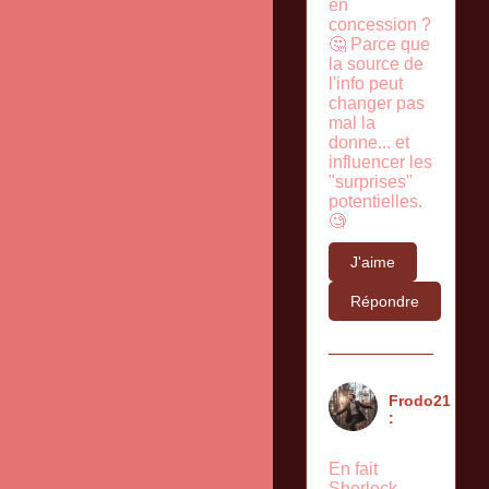
en
concession ?
🤔 Parce que
la source de
l'info peut
changer pas
mal la
donne... et
influencer les
"surprises"
potentielles.
🧐
J'aime
Répondre
Frodo21
:
En fait
Sherlock