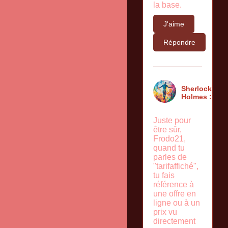
la base.
J'aime
Répondre
Sherlock
Holmes :
Juste pour
être sûr,
Frodo21,
quand tu
parles de
"tarifaffiché",
tu fais
référence à
une offre en
ligne ou à un
prix vu
directement