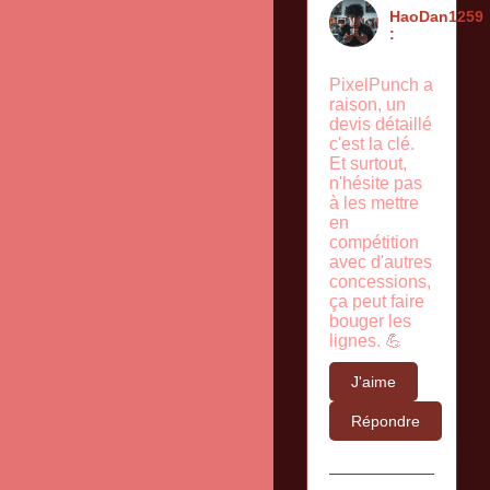
HaoDan1259
:
PixelPunch a
raison, un
devis détaillé
c'est la clé.
Et surtout,
n'hésite pas
à les mettre
en
compétition
avec d'autres
concessions,
ça peut faire
bouger les
lignes. 💪
J'aime
Répondre