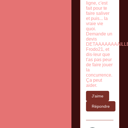
ligne, c'est
fait pour te
faire saliver
et puis... la
vraie vie
quoi.
Demande un
devis
DETAAAAAAAAILL
Frodo21, et
dis-leur que
t'as pas peur
de faire jouer
la
concurrence.
Ça peut
aider.
J'aime
Répondre