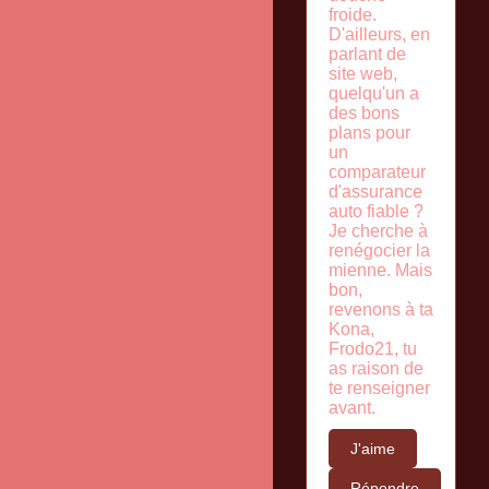
froide.
D'ailleurs, en
parlant de
site web,
quelqu'un a
des bons
plans pour
un
comparateur
d'assurance
auto fiable ?
Je cherche à
renégocier la
mienne. Mais
bon,
revenons à ta
Kona,
Frodo21, tu
as raison de
te renseigner
avant.
J'aime
Répondre