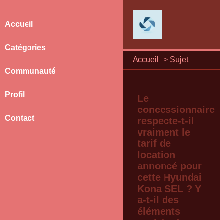
Accueil
Catégories
Accueil
>
Sujet
Communauté
Profil
Le
concessionnaire
Contact
respecte-t-il
vraiment le
tarif de
location
annoncé pour
cette Hyundai
Kona SEL ? Y
a-t-il des
éléments