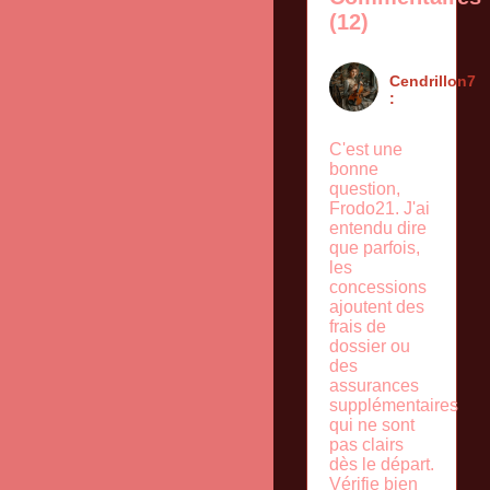
(12)
Cendrillon7
:
C'est une
bonne
question,
Frodo21. J'ai
entendu dire
que parfois,
les
concessions
ajoutent des
frais de
dossier ou
des
assurances
supplémentaires
qui ne sont
pas clairs
dès le départ.
Vérifie bien