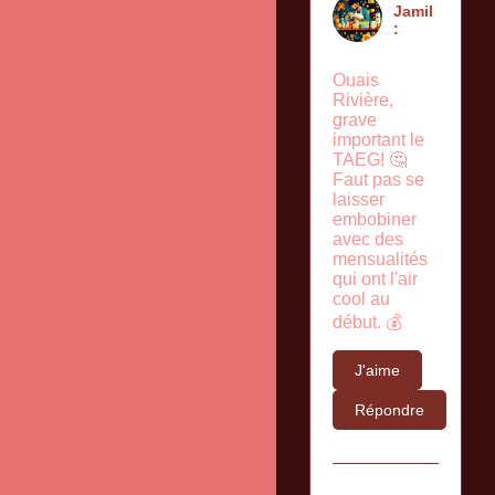
Jamil
:
Ouais
Rivière,
grave
important le
TAEG! 🤔
Faut pas se
laisser
embobiner
avec des
mensualités
qui ont l'air
cool au
début. 💰
J'aime
Répondre