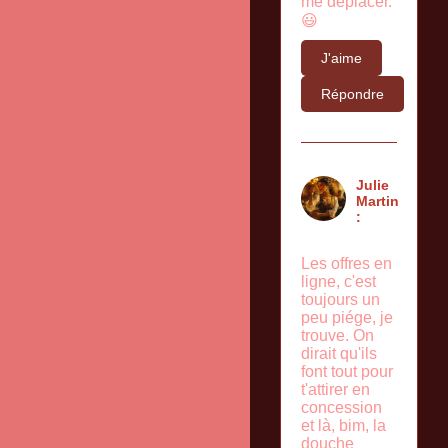
me déplacer.
😃
J'aime
Répondre
Julie
Martin
:
Les offres en
ligne, c'est
toujours un
peu piége, je
trouve. On
dirait qu'ils
font tout pour
t'attirer en
concession
et là, bim, la
douche