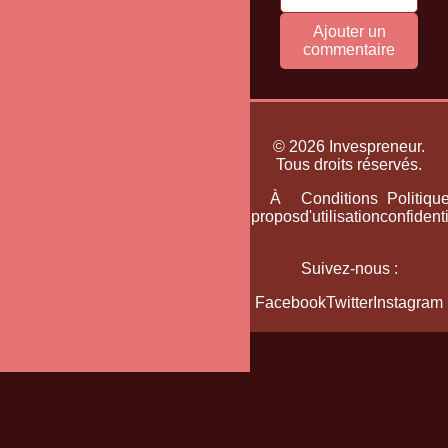
Ajouter un
commentaire
© 2026 Invespreneur.
Tous droits réservés.
Accueil
Plan
À
Conditions
Politiqu
du
propos
d'utilisation
confidenti
site
Suivez-nous :
Facebook
Twitter
Instagram