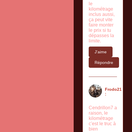
le
kilométrage
inclus aussi,
ça peut vite
faire monter
le prix si tu
dépasses la
limite.
J'aime
Répondre
Frodo21
:
Cendrillon7 a
raison, le
kilométrage
c'est le truc à
bien