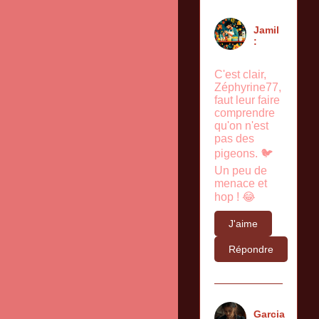
Jamil
:
C'est clair,
Zéphyrine77,
faut leur faire
comprendre
qu'on n'est
pas des
pigeons. 🐦
Un peu de
menace et
hop ! 😂
J'aime
Répondre
Garcia