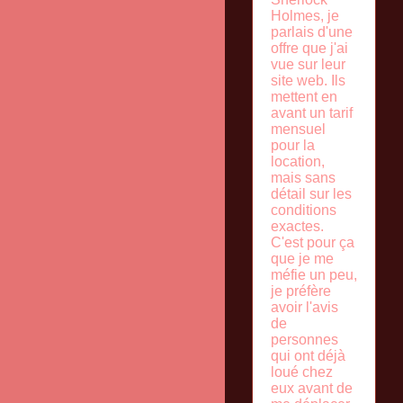
Holmes, je
parlais d'une
offre que j'ai
vue sur leur
site web. Ils
mettent en
avant un tarif
mensuel
pour la
location,
mais sans
détail sur les
conditions
exactes.
C'est pour ça
que je me
méfie un peu,
je préfère
avoir l'avis
de
personnes
qui ont déjà
loué chez
eux avant de