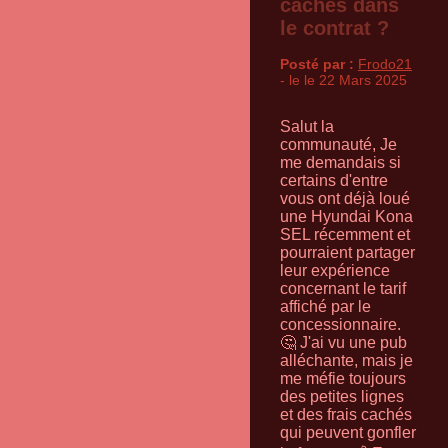
cachés dans
le contrat ?
Posté par :
Frodo21
- le le 22 Mars 2025
Salut la
communauté, Je
me demandais si
certains d'entre
vous ont déjà loué
une Hyundai Kona
SEL récemment et
pourraient partager
leur expérience
concernant le tarif
affiché par le
concessionnaire.
🤔 J'ai vu une pub
alléchante, mais je
me méfie toujours
des petites lignes
et des frais cachés
qui peuvent gonfler