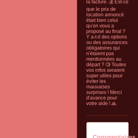
la facture. 💰 Est-ce
que le prix de
location annoncé
était bien celui
qu'on vous a
proposé au final ?
Y a-t-il des options
ou des assurances
obligatoires qui
n'étaient pas
mentionnées au
départ ? 🧐 Toutes
vos infos seraient
super utiles pour
éviter les
mauvaises
surprises ! Merci
d'avance pour
votre aide ! 🙏
Commentaires