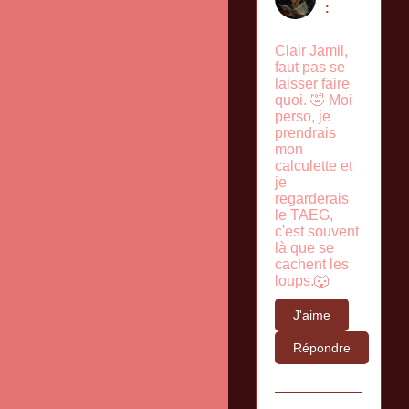
:
Clair Jamil,
faut pas se
laisser faire
quoi. 🤣 Moi
perso, je
prendrais
mon
calculette et
je
regarderais
le TAEG,
c'est souvent
là que se
cachent les
loups.🐺
J'aime
Répondre