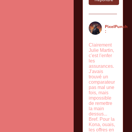
PixelPunch
:
Clairement
Julie Martin,
c'est l'enfer
les
assurances.
J'avais
trouvé un
comparateur
pas mal une
fois, mais
impossible
de remettre
la main
dessus...
Bref. Pour la
Kona, ouais,
les offres en