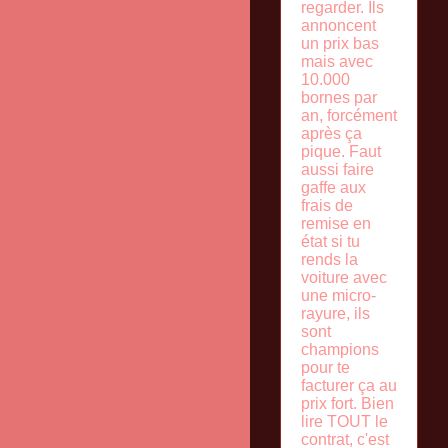
regarder. Ils
annoncent
un prix bas
mais avec
10.000
bornes par
an, forcément
après ça
pique. Faut
aussi faire
gaffe aux
frais de
remise en
état si tu
rends la
voiture avec
une micro-
rayure, ils
sont
champions
pour te
facturer ça au
prix fort. Bien
lire TOUT le
contrat, c'est