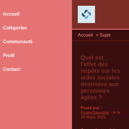
Accueil
Catégories
Accueil
>
Sujet
Communauté
Profil
Quel est
l'effet des
Contact
impôts sur les
aides sociales
destinées aux
personnes
âgées ?
Posté par :
GraineSauvage
- le le
18 Mars 2025