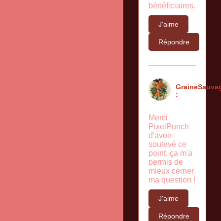
bénéficiaires.
J'aime
Répondre
GraineSauva
:
Merci
PixelPunch
d'avoir
soulevé ce
point, ça m'a
permis de
mieux cerner
ma question !
J'aime
Répondre