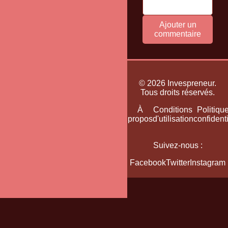
Ajouter un
commentaire
© 2026 Invespreneur.
Tous droits réservés.
Accueil
Plan
À
Conditions
Politiqu
du
propos
d'utilisation
confidenti
site
Suivez-nous :
Facebook
Twitter
Instagram