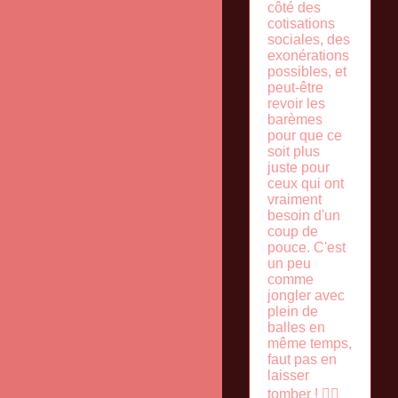
côté des
cotisations
sociales, des
exonérations
possibles, et
peut-être
revoir les
barèmes
pour que ce
soit plus
juste pour
ceux qui ont
vraiment
besoin d'un
coup de
pouce. C'est
un peu
comme
jongler avec
plein de
balles en
même temps,
faut pas en
laisser
tomber ! 🤹‍♀️