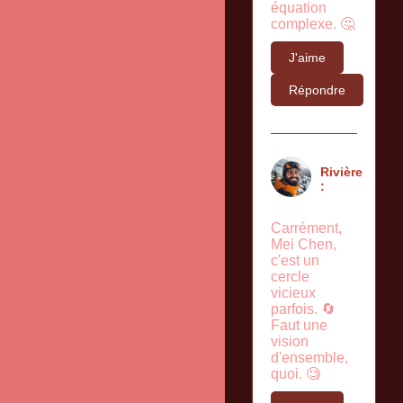
équation
complexe. 🤔
J'aime
Répondre
Rivière
:
Carrément,
Mei Chen,
c'est un
cercle
vicieux
parfois. 🔄
Faut une
vision
d'ensemble,
quoi. 🧐