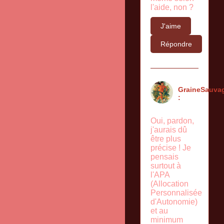
l'aide, non ?
J'aime
Répondre
GraineSauva
:
Oui, pardon,
j'aurais dû
être plus
précise ! Je
pensais
surtout à
l'APA
(Allocation
Personnalisée
d'Autonomie)
et au
minimum