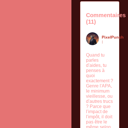
Commentaires
(11)
PixelPunch
:
Quand tu
parles
d'aides, tu
penses à
quoi
exactement ?
Genre l'APA,
le minimum
vieillesse, ou
d'autres trucs
? Parce que
l'impact de
l'impôt, il doit
pas être le
même selon