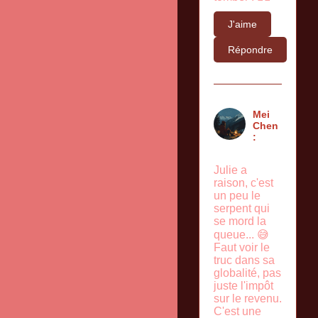
J'aime
Répondre
Mei
Chen
:
Julie a
raison, c'est
un peu le
serpent qui
se mord la
queue... 😅
Faut voir le
truc dans sa
globalité, pas
juste l'impôt
sur le revenu.
C'est une