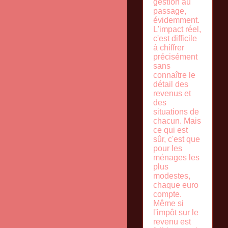
gestion au
passage,
évidemment.
L'impact réel,
c'est difficile
à chiffrer
précisément
sans
connaître le
détail des
revenus et
des
situations de
chacun. Mais
ce qui est
sûr, c'est que
pour les
ménages les
plus
modestes,
chaque euro
compte.
Même si
l'impôt sur le
revenu est