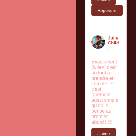
Répondre
Julia
Child
:
Exactement
Julien, c'est
un tout à
prendre en
compte, et
c'est
rarement
aussi simple
qu'on le
pense au
premier
abord ! 😉
J'aime