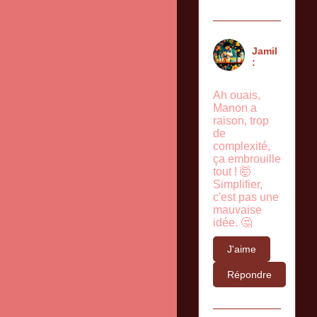
Jamil
:
Ah ouais,
Manon a
raison, trop
de
complexité,
ça embrouille
tout ! 🤯
Simplifier,
c'est pas une
mauvaise
idée. 🤔
J'aime
Répondre