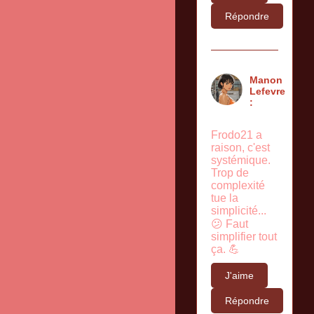
Répondre
Manon
Lefevre
:
Frodo21 a
raison, c'est
systémique.
Trop de
complexité
tue la
simplicité...
😕 Faut
simplifier tout
ça. 💪
J'aime
Répondre