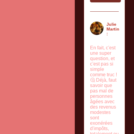
Julie
Martin
:
En fait, c'est
une super
question, et
c'est pas si
simple
comme truc !
🤔 Déjà, faut
savoir que
pas mal de
personnes
âgées avec
des revenus
modestes
sont
exonérées
d'impôts,
totalement ou