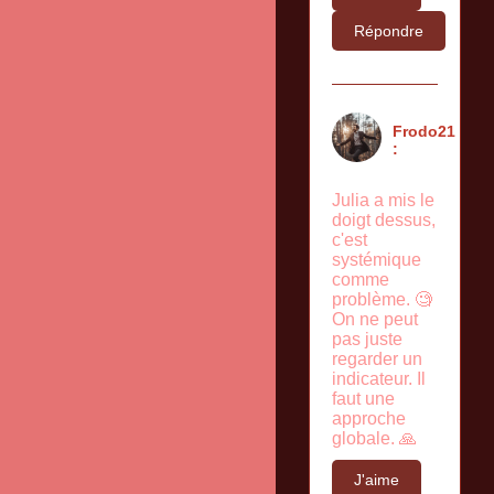
Répondre
Frodo21
:
Julia a mis le
doigt dessus,
c'est
systémique
comme
problème. 🧐
On ne peut
pas juste
regarder un
indicateur. Il
faut une
approche
globale. 🙏
J'aime