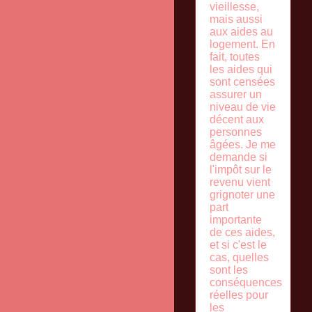
vieillesse,
mais aussi
aux aides au
logement. En
fait, toutes
les aides qui
sont censées
assurer un
niveau de vie
décent aux
personnes
âgées. Je me
demande si
l'impôt sur le
revenu vient
grignoter une
part
importante
de ces aides,
et si c'est le
cas, quelles
sont les
conséquences
réelles pour
les