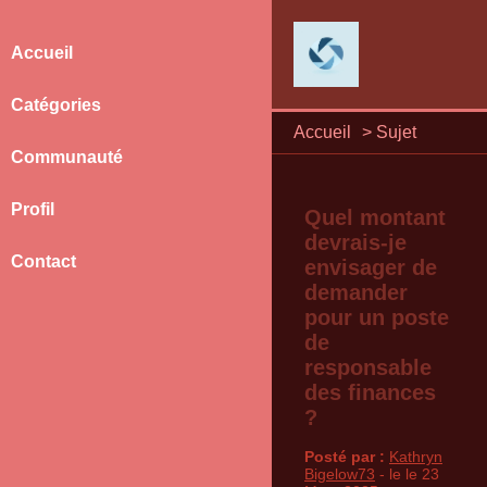
Accueil
Catégories
Accueil
>
Sujet
Communauté
Profil
Quel montant
devrais-je
Contact
envisager de
demander
pour un poste
de
responsable
des finances
?
Posté par :
Kathryn
Bigelow73
- le le 23