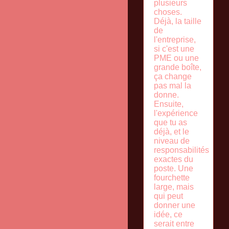
plusieurs
choses.
Déjà, la taille
de
l'entreprise,
si c'est une
PME ou une
grande boîte,
ça change
pas mal la
donne.
Ensuite,
l'expérience
que tu as
déjà, et le
niveau de
responsabilités
exactes du
poste. Une
fourchette
large, mais
qui peut
donner une
idée, ce
serait entre