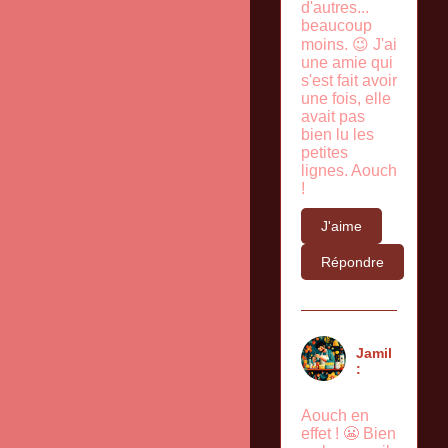
d'autres...
beaucoup
moins. 😉 J'ai
une amie qui
s'est fait avoir
une fois, elle
avait pas
bien lu les
petites
lignes. Aouch
!
J'aime
Répondre
Jamil
:
Aouch en
effet ! 😬 Bien