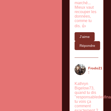
marché...
Mieux vaut
recouper les
données,
comme tu
dis. 👍
J'aime
Répondre
Frodo21
:
Kathryn
Bigelow73,
quand tu dis
"responsabledesfina
tu vois ça
comment
exactement ?