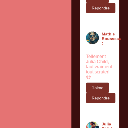
Répondre
Mathis
Rousseau
:
Tellement
Julia Child,
faut vraiment
tout scruter!
🧐
J'aime
Répondre
Julia