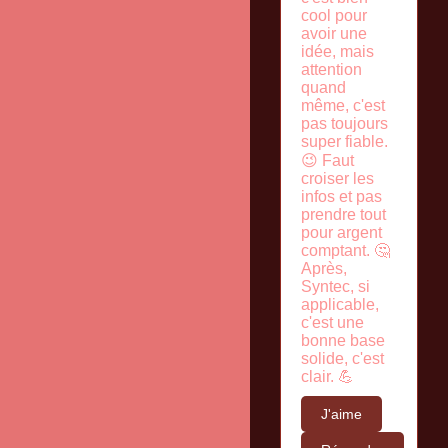
cool pour
avoir une
idée, mais
attention
quand
même, c'est
pas toujours
super fiable.
😉 Faut
croiser les
infos et pas
prendre tout
pour argent
comptant. 🤔
Après,
Syntec, si
applicable,
c'est une
bonne base
solide, c'est
clair. 💪
J'aime