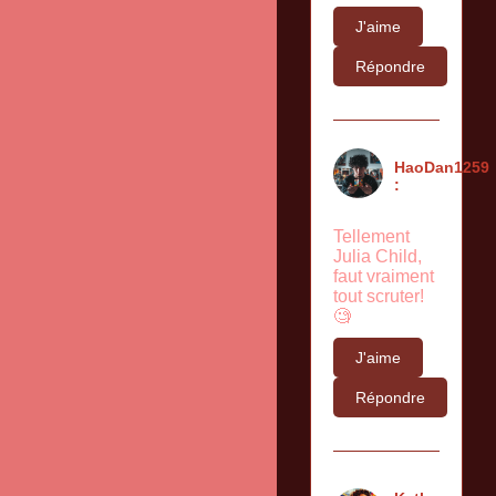
J'aime
Répondre
HaoDan1259
:
Tellement
Julia Child,
faut vraiment
tout scruter!
🧐
J'aime
Répondre