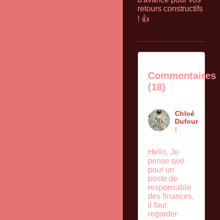
retours constructifs
! 👍
Commentaires
(18)
Chloé
Dufour
:
Hello, Je
pense que
pour un
poste de
responsable
des finances,
il faut
regarder