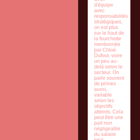
d'équipe
avec
responsabilités
stratégiques,
on est plus
sur le haut de
la fourchette
mentionnée
par Chloé
Dufour, voire
un peu au-
delà selon le
secteur. On
parle souvent
de primes
aussi,
variable
selon les
objectifs
atteints. Cela
peut être une
part non
négligeable
du salaire
total.