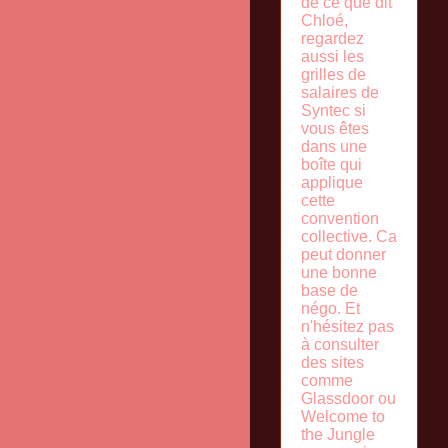
de ce que dit
Chloé,
regardez
aussi les
grilles de
salaires de
Syntec si
vous êtes
dans une
boîte qui
applique
cette
convention
collective. Ca
peut donner
une bonne
base de
négo. Et
n'hésitez pas
à consulter
des sites
comme
Glassdoor ou
Welcome to
the Jungle