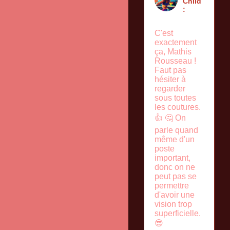
Child
:
C'est
exactement
ça, Mathis
Rousseau !
Faut pas
hésiter à
regarder
sous toutes
les coutures.
👍 🤔 On
parle quand
même d'un
poste
important,
donc on ne
peut pas se
permettre
d'avoir une
vision trop
superficielle.
😎