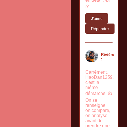
en détail. 🤔
💰
J'aime
Répondre
Rivière
:
Carrément,
HaoDan1259,
c'est la
même
démarche. 👍
On se
renseigne,
on compare,
on analyse
avant de
prendre une