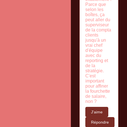
Parce que
selon les
boîtes, ça
peut aller du
superviseur
de la compta
clients
jusqu'à un
vrai chef
d'équipe
avec du
reporting et
de la
stratégie.
C'est
important
pour affiner
la fourchette
de salaire,
non ?
J'aime
Répondre