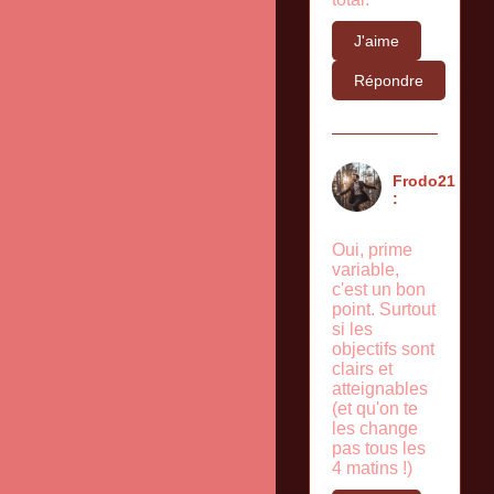
J'aime
Répondre
Frodo21
:
Oui, prime
variable,
c'est un bon
point. Surtout
si les
objectifs sont
clairs et
atteignables
(et qu'on te
les change
pas tous les
4 matins !)