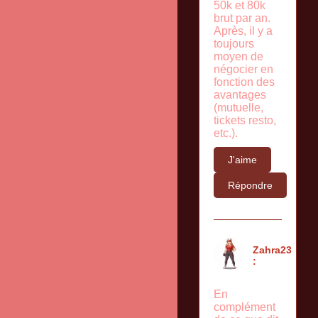
50k et 80k
brut par an.
Après, il y a
toujours
moyen de
négocier en
fonction des
avantages
(mutuelle,
tickets resto,
etc.).
J'aime
Répondre
Zahra23
:
En
complément