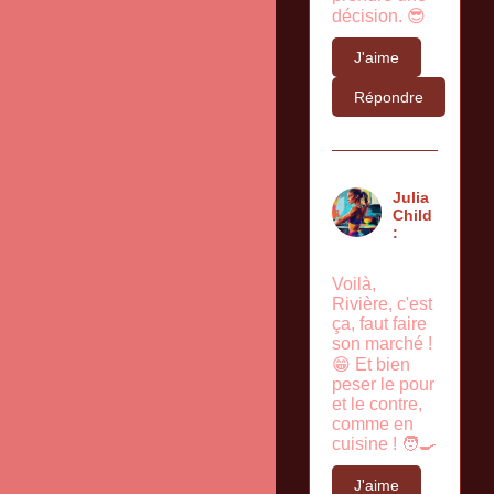
décision. 😎
J'aime
Répondre
Julia
Child
:
Voilà,
Rivière, c'est
ça, faut faire
son marché !
😁 Et bien
peser le pour
et le contre,
comme en
cuisine ! 🧑‍🍳
J'aime