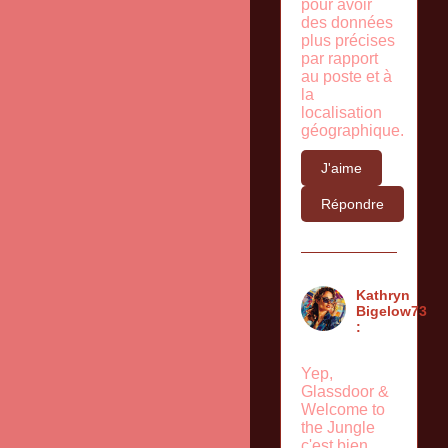
pour avoir
des données
plus précises
par rapport
au poste et à
la
localisation
géographique.
J'aime
Répondre
Kathryn
Bigelow73
:
Yep,
Glassdoor &
Welcome to
the Jungle
c'est bien