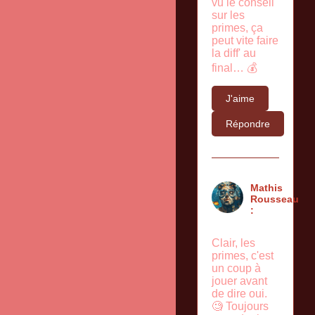
vu le conseil
sur les
primes, ça
peut vite faire
la diff' au
final… 💰
J'aime
Répondre
Mathis
Rousseau
:
Clair, les
primes, c'est
un coup à
jouer avant
de dire oui.
🧐 Toujours