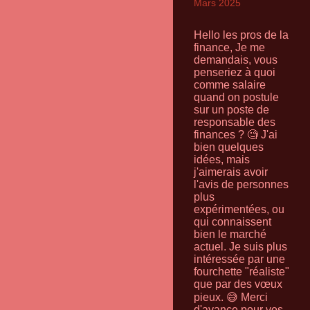
Mars 2025
Hello les pros de la
finance, Je me
demandais, vous
penseriez à quoi
comme salaire
quand on postule
sur un poste de
responsable des
finances ? 🧐 J'ai
bien quelques
idées, mais
j'aimerais avoir
l'avis de personnes
plus
expérimentées, ou
qui connaissent
bien le marché
actuel. Je suis plus
intéressée par une
fourchette "réaliste"
que par des vœux
pieux. 😅 Merci
d'avance pour vos