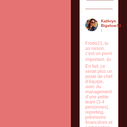
Kathryn
Bigelow73
:
Frodo21, tu
as raison,
c'est un point
important. 👍
En fait, ce
serait plus un
poste de chef
d'équipe,
avec du
management
d'une petite
team (3-4
personnes),
reporting,
prévisions
financières et