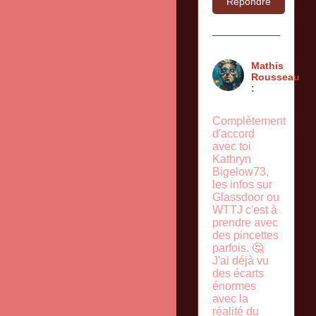
Répondre
Mathis
Rousseau
:
Complètement
d'accord
avec toi
Kathryn
Bigelow73,
les infos sur
Glassdoor ou
WTTJ c'est à
prendre avec
des pincettes
parfois. 🤔
J'ai déjà vu
des écarts
énormes
avec la
réalité du