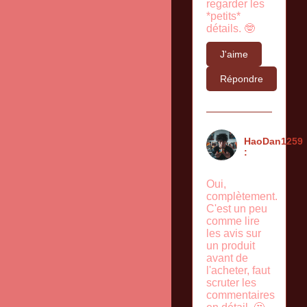
regarder les
*petits*
détails. 🤓
J'aime
Répondre
HaoDan1259
:
Oui,
complètement.
C'est un peu
comme lire
les avis sur
un produit
avant de
l'acheter, faut
scruter les
commentaires