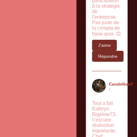
participation
à la stratégie
de
l'entreprise.
Pas juste de
la compta de
base quoi. 😊
J'aime
Répondre
Cendrillon7
:
Tout a fait
Kathryn
Bigelow73,
c'est une
distinction
importante.
Chef