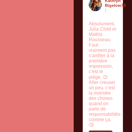
Kathryn
Bigelow73
:
Absolument,
Julia Child et
Mathis
Rousseau.
Faut
vraiment pas
s'arrêter à la
première
impression,
c'est le
piège. 😉
Aller creuser
un peu, c'est
la moindre
des choses
quand on
parle de
responsabilités
comme ça.
🧐