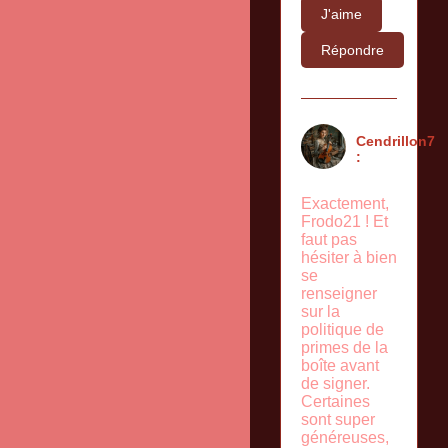
J'aime
Répondre
Cendrillon7
:
Exactement,
Frodo21 ! Et
faut pas
hésiter à bien
se
renseigner
sur la
politique de
primes de la
boîte avant
de signer.
Certaines
sont super
généreuses,