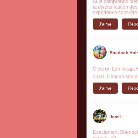
Si je comprends bien
la diversification de
expérience concrète 
J'aime
Répo
Sherlock Hol
C'est un bon récap, 
aussi. Chacun son pro
J'aime
Répo
Jamil :
Exactement Sherlock, 
risqués. 😁