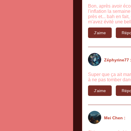
Bon, après avoir éco
l'inflation la semaine
près et... bah en fait
m'avez évité une bell
J'aime
Répo
Zéphyrine77 
Super que ça ait mar
à ne pas tomber dans 
J'aime
Répo
Mei Chen :