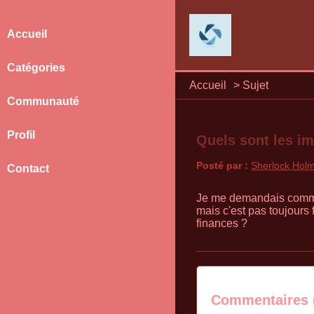
Accueil
Catégories
Accueil
>
Sujet
Communauté
Profil
Quels sont les im
Posté par :
Sherlock Hol
Contact
Je me demandais comment
mais c'est pas toujours 
finances ?
Commentaires 