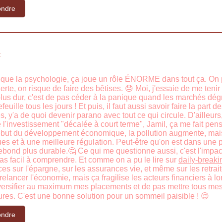
ndre
:
e que la psychologie, ça joue un rôle ÉNORME dans tout ça. On p
erte, on risque de faire des bêtises. 😓 Moi, j'essaie de me tenir 
 plus dur, c'est de pas céder à la panique quand les marchés dégri
euille tous les jours ! Et puis, il faut aussi savoir faire la part 
 y'a de quoi devenir parano avec tout ce qui circule. D'ailleurs, c
de l'investissement "décalée à court terme", Jamil, ça me fait 
début du développement économique, la pollution augmente, mais q
es et à une meilleure régulation. Peut-être qu'on est dans une p
ebond plus durable.🤔 Ce qui me questionne aussi, c'est l'impact
pas facil à comprendre. Et comme on a pu le lire sur
daily-break
s sur l'épargne, sur les assurances vie, et même sur les retrait
relancer l'économie, mais ça fragilise les acteurs financiers à lon
iversifier au maximum mes placements et de pas mettre tous mes
res. C'est une bonne solution pour un sommeil paisible ! 😌
ndre