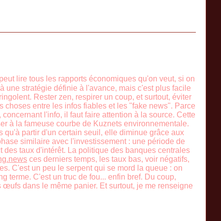
eut lire tous les rapports économiques qu'on veut, si on
à une stratégie définie à l'avance, mais c'est plus facile
ngolent. Rester zen, respirer un coup, et surtout, éviter
des choses entre les infos fiables et les "fake news". Parce
oncernant l'info, il faut faire attention à la source. Cette
penser à la fameuse courbe de Kuznets environnementale.
u'à partir d'un certain seuil, elle diminue grâce aux
hase similaire avec l'investissement : une période de
 des taux d'intérêt. La politique des banques centrales
ing.news
ces derniers temps, les taux bas, voir négatifs,
es. C'est un peu le serpent qui se mord la queue : on
g terme. C'est un truc de fou... enfin bref. Du coup,
 œufs dans le même panier. Et surtout, je me renseigne