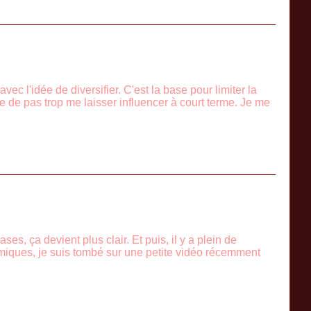
vec l'idée de diversifier. C'est la base pour limiter la
 de pas trop me laisser influencer à court terme. Je me
ses, ça devient plus clair. Et puis, il y a plein de
omiques, je suis tombé sur une petite vidéo récemment