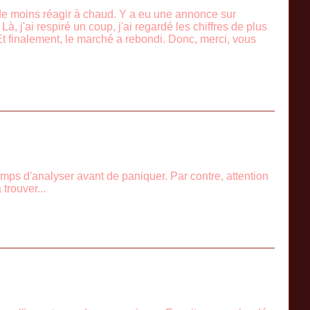
é de moins réagir à chaud. Y a eu une annonce sur
Là, j'ai respiré un coup, j'ai regardé les chiffres de plus
t. Et finalement, le marché a rebondi. Donc, merci, vous
emps d'analyser avant de paniquer. Par contre, attention
trouver...