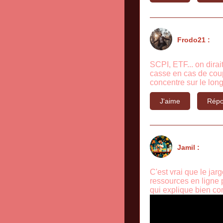
Frodo21 :
SCPI, ETF... on dirait
casse en cas de coup
concentre sur le long
J'aime
Répo
Jamil :
C'est vrai que le jar
ressources en ligne 
qui explique bien co