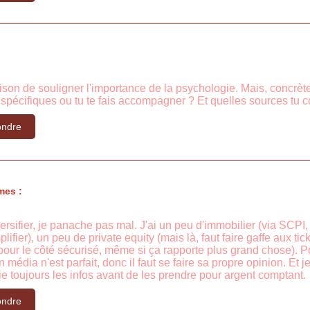
aison de souligner l'importance de la psychologie. Mais, concrèt
ls spécifiques ou tu te fais accompagner ? Et quelles sources tu
ndre
mes :
versifier, je panache pas mal. J'ai un peu d'immobilier (via SCPI
implifier), un peu de private equity (mais là, faut faire gaffe aux t
our le côté sécurisé, même si ça rapporte plus grand chose). Pou
 média n'est parfait, donc il faut se faire sa propre opinion. E
fie toujours les infos avant de les prendre pour argent comptant.
ndre