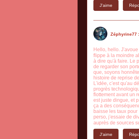
J'aime
Répo
Zéphyrine77 
Hello, hello. J'avou
flippe à la moindre al
à dire qu'à faire. Le
de regarder son portef
que, soyons honnêtes,
histoire de reprise 
L'idée, c'est qu'au 
progrès technologiqu
flottement avant un r
est juste dingue, et 
ça a des conséquence
baisse les taux pour 
perso, j'essaie de d
auprès de sources su
J'aime
Répo