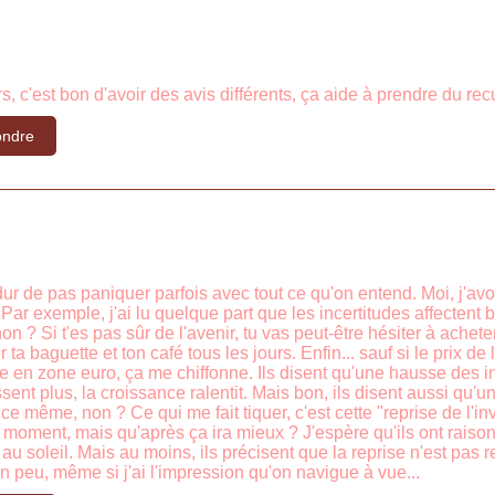
s, c'est bon d'avoir des avis différents, ça aide à prendre du recu
ndre
 dur de pas paniquer parfois avec tout ce qu'on entend. Moi, j'av
. Par exemple, j'ai lu quelque part que les incertitudes affecte
 non ? Si t'es pas sûr de l'avenir, tu vas peut-être hésiter à ache
 ta baguette et ton café tous les jours. Enfin... sauf si le prix 
e en zone euro, ça me chiffonne. Ils disent qu'une hausse des inc
ssent plus, la croissance ralentit. Mais bon, ils disent aussi qu'u
ce même, non ? Ce qui me fait tiquer, c'est cette "reprise de l'i
 moment, mais qu'après ça ira mieux ? J'espère qu'ils ont raison
u soleil. Mais au moins, ils précisent que la reprise n'est pas 
n peu, même si j'ai l'impression qu'on navigue à vue...