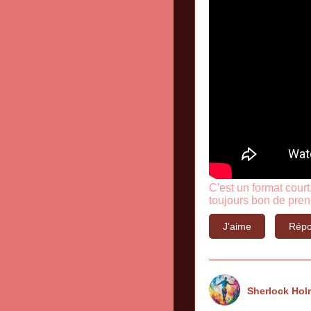
C'est un format cour
toujours bon de pren
J'aime
Répo
Sherlock Hol