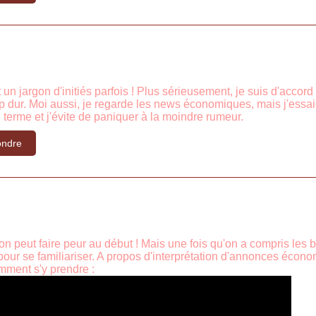
 un jargon d'initiés parfois ! Plus sérieusement, je suis d'accord a
 dur. Moi aussi, je regarde les news économiques, mais j'essaie
 terme et j'évite de paniquer à la moindre rumeur.
ndre
gon peut faire peur au début ! Mais une fois qu'on a compris les ba
pour se familiariser. A propos d'interprétation d'annonces écon
mment s'y prendre :