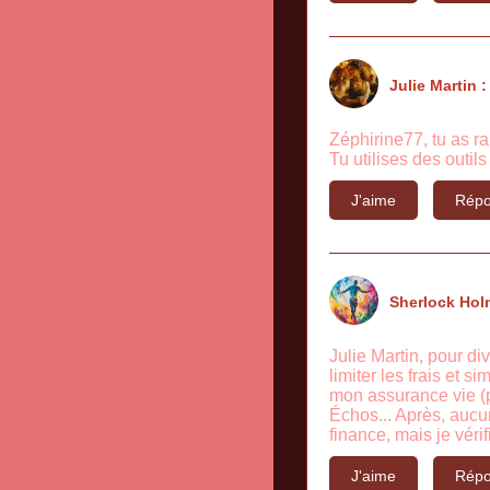
Julie Martin :
Zéphirine77, tu as r
Tu utilises des outi
J'aime
Répo
Sherlock Hol
Julie Martin, pour di
limiter les frais et s
mon assurance vie (p
Échos... Après, aucun
finance, mais je véri
J'aime
Répo