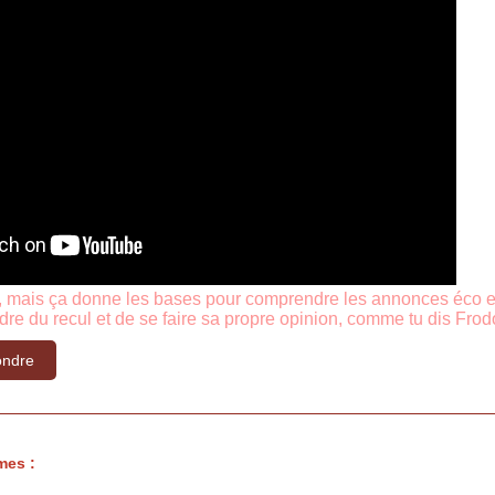
t, mais ça donne les bases pour comprendre les annonces éco et 
dre du recul et de se faire sa propre opinion, comme tu dis Frod
ndre
mes :