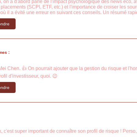
, on a d'abord parlé de l'impact psychologique des news éco, a
s placements (SCPI, ETF, etc.) et l'importance de croiser les so
où il a évité une erreur en suivant ces conseils. Un résumé ra
ndre
mes :
Mei Chen. 👍 On pourrait ajouter que la gestion du risque et l'
fil d'investisseur, quoi. 😉
ndre
c'est super important de connaître son profil de risque ! Perso, 