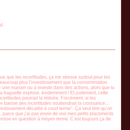
l.
oue que les incertitudes, ça me stresse surtout pour les
nt beaucoup plus l'investissement que la consommation
ter une maison ou à investir dans des actions, alors que tu
de la baguette explose, évidemment ! Et justement, cette
ertitudes pourrait la réduire. Forcément, si les
ne baisse des incertitudes soutiendrait la croissance...
nvestissement décalée à court terme". Ça veut dire qu'on
, parce que j'ai pas envie de voir mes petits placements
remise en question à moyen terme. C'est toujours ça de