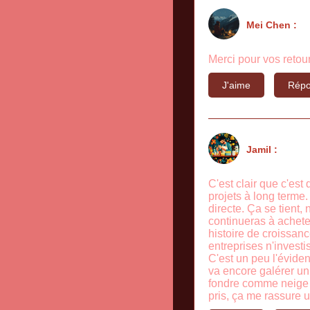
Mei Chen :
Merci pour vos retour
J'aime
Répo
Jamil :
C'est clair que c'est
projets à long terme
directe. Ça se tient,
continueras à acheter
histoire de croissanc
entreprises n'investi
C'est un peu l'éviden
va encore galérer un
fondre comme neige a
pris, ça me rassure u