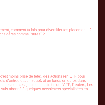
ement, comment tu fais pour diversifier tes placements ?
 considères comme "sures" ?
, c'est moins prise de tête), des actions (en ETF pour
ickets d'entrée et au risque), et un fonds en euros dans
r les sources, je croise les infos de l'AFP, Reuters, Les
t je suis abonné à quelques newsletters spécialisées en