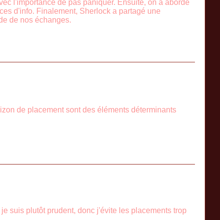
vec l'importance de pas paniquer. Ensuite, on a abordé
urces d'info. Finalement, Sherlock a partagé une
pide de nos échanges.
horizon de placement sont des éléments déterminants
je suis plutôt prudent, donc j'évite les placements trop